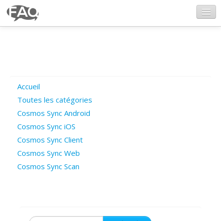
CosmosSync.com
Ajout FAQ
Accueil
Poser une question
Toutes les catégories
Cosmos Sync Android
Questions ouvertes
Cosmos Sync iOS
Cosmos Sync Client
Cosmos Sync Web
Connexion
Cosmos Sync Scan